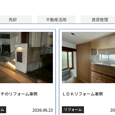
売却
不動産活用
賃貸管理
ーチのリフォーム事例
年】相続物件の買取相談
ンションの売却相談
／狭小地の売却と活用事例
の管理事例
ーチのリフォーム事例
ＬＤＫリフォーム事例
分譲マンションの管理事例
ＬＤＫリフォーム事例
2026.06.23
2023.11.21
2023.10.27
2023.10.20
2024.07.08
2026.06.23
20
20
20
ーム
空き家
活用
理
ーム
リフォーム
賃貸管理
リフォーム