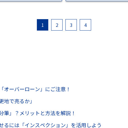
1
2
1
3
2
4
「オーバーローン」にご注意！
更地で売るか」
分筆」？メリットと方法を解説！
せるには「インスペクション」を活用しよう