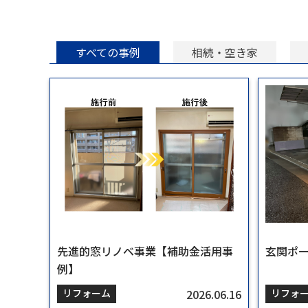
すべての事例
相続・空き家
先進的窓リノベ事業【補助金活用事
相続した連棟式建物（空き家）の買
売却時の不用品（残置物）撤去事例
尼崎市／農地転用による土地活用
宝塚市／駐車場アスファルト敷設工
先進的窓リノベ事業【補助金活用事
玄関ポ
【築48
相続マ
宝塚市
駐車場
玄関ポ
例】
取相談
事
例】
2026.06.16
2024.05.13
2024.06.18
2024.08.23
2024.10.11
2026.06.16
リフォーム
相続・空き家
売却
不動産活用
賃貸管理
リフォーム
リフォ
相続・
売却
不動産
賃貸管
リフォ