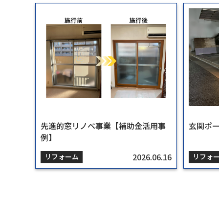
先進的窓リノベ事業【補助金活用事
相続した連棟式建物（空き家）の買
売却時の不用品（残置物）撤去事例
尼崎市／農地転用による土地活用
宝塚市／駐車場アスファルト敷設工
先進的窓リノベ事業【補助金活用事
玄関ポ
【築48
相続マ
宝塚市
駐車場
玄関ポ
例】
取相談
事
例】
2026.06.16
2024.05.13
2024.06.18
2024.08.23
2024.10.11
2026.06.16
リフォーム
相続・空き家
売却
不動産活用
賃貸管理
リフォーム
リフォ
相続・
売却
不動産
賃貸管
リフォ