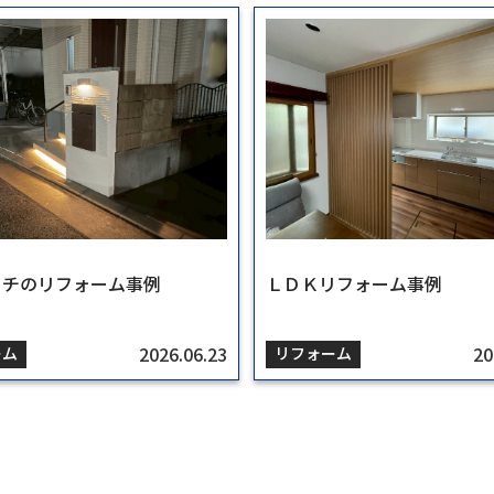
ーチのリフォーム事例
年】相続物件の買取相談
ンションの売却相談
／狭小地の売却と活用事例
の管理事例
ーチのリフォーム事例
ＬＤＫリフォーム事例
分譲マンションの管理事例
ＬＤＫリフォーム事例
2026.06.23
2023.11.21
2023.10.27
2023.10.20
2024.07.08
2026.06.23
20
20
20
ーム
空き家
活用
理
ーム
リフォーム
賃貸管理
リフォーム