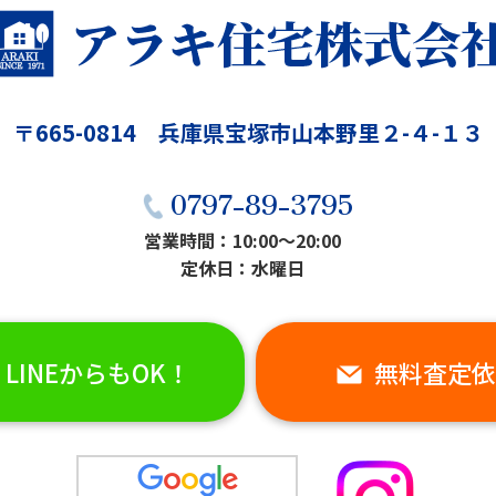
〒665-0814 兵庫県宝塚市山本野里２-４-１３
／蔵へのサイディング上貼り
【補助金対象事例】屋根の
0797-89-3795
（ふきかえ）工事
営業時間：10:00〜20:00
2024.10.04
20
ーム
リフォーム
定休日：水曜日
LINEからもOK！
無料査定依