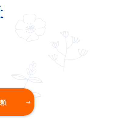
葺き替え
24.02.03
頼