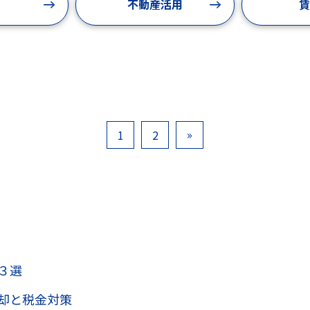
不動産活用
賃
»
1
2
３選
却と税金対策